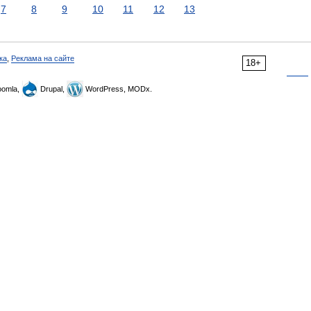
7
8
9
10
11
12
13
ка
,
Реклама на сайте
18+
omla,
Drupal,
WordPress, MODx.