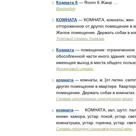
Комната 6
— Room 6 Жанр …
2
Википедия
КОМНАТА
— КОМНАТА, комнаты, жен. (о
3
отгороженное от других помещение в кв
Жилое помещение. Держать собак в к
Толковый словарь Ушакова
Комната
— помещение: ограниченное ст
4
обособленной части иного здания, кот
имеющее выход в места общего пользо
Финансовый словарь
комната
— комнаты, ж. [от латин. cami
5
других помещение в квартире. Квартира
помещение. Держать собак в комнатах.
Словарь иностранных слов русского языка
комната
— КОМНАТА, зал, шутл. палата,
6
книжн. камора, устар. покой, устар. с
комнатушка, устар. горенка, устар. све
Словарь-тезаурус синонимов русской речи