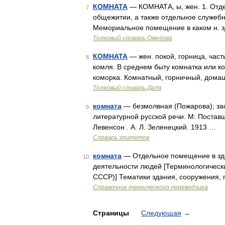
КОМНАТА
— КОМНАТА, ы, жен. 1. Отде
7
общежитии, а также отдельное служебн
Мемориальное помещение в каком н. зда
Толковый словарь Ожегова
КОМНАТА
— жен. покой, горница, част
8
комля. В среднем быту комнатка или ком
коморка. Комнатный, горничный, дома
Толковый словарь Даля
комната
— безмолвная (Пожарова); за
9
литературной русской речи. М: Постав
Левенсон . А. Л. Зеленецкий. 1913 …
Словарь эпитетов
комната
— Отдельное помещение в зда
10
деятельности людей [Терминологически
СССР)] Тематики здания, сооружения
Справочник технического переводчика
Страницы
Следующая
→