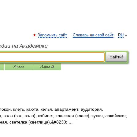
Запомнить сайт
Словарь на свой сайт
RU
едии на Академике
Найти!
Книги
Игры ⚽
окой, клеть, каюта, келья, апартамент; аудитория,
 зала (зал, зало), кабинет, классная (класс), кухня, лакейская,
ная, светелка (светлица),&#8230; …