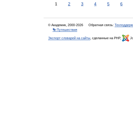
1
2
3
4
5
6
© Академик, 2000-2026
Обратная связь:
Техподдерж
👣 Путешествия
Экспорт словарей на сайты
, сделанные на PHP,
Jo