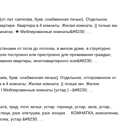
т лат. caminata, букв. снабженная печью). Отдельное,
артире. Квартира в 4 комнаты. Жилая комната. || только мн.
омнатах. ❖ Меблированные комнаты&#8230; …
енами от пола до потолка, в жилом доме, в структурно
орое построено или пристроено для проживания граждан;
вания квартиры, многоквартирного или&#8230; …
nata, букв. снабженная печью]. Отдельное, отгороженное от
 в 4 комнаты. Жилая комната. || только мн. Жилое
 І Меблированные комнаты (устар.) –&#8230; …
 трад. поэт. келья, устар. горница, устар. зала, устар.,
ветлица, разг. клетушка, разг. конура КОМНАТКА, комнатенка,
телка, устар.&#8230; …