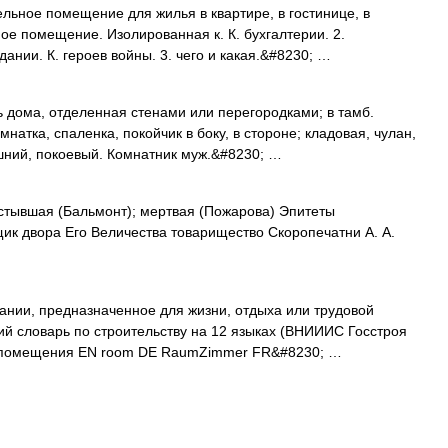
льное помещение для жилья в квартире, в гостинице, в
ое помещение. Изолированная к. К. бухгалтерии. 2.
нии. К. героев войны. 3. чего и какая.&#8230; …
ь дома, отделенная стенами или перегородками; в тамб.
натка, спаленка, покойчик в боку, в стороне; кладовая, чулан,
шний, покоевый. Комнатник муж.&#8230; …
стывшая (Бальмонт); мертвая (Пожарова) Эпитеты
щик двора Его Величества товарищество Скоропечатни А. А.
нии, предназначенное для жизни, отдыха или трудовой
й словарь по строительству на 12 языках (ВНИИИС Госстроя
, помещения EN room DE RaumZimmer FR&#8230; …